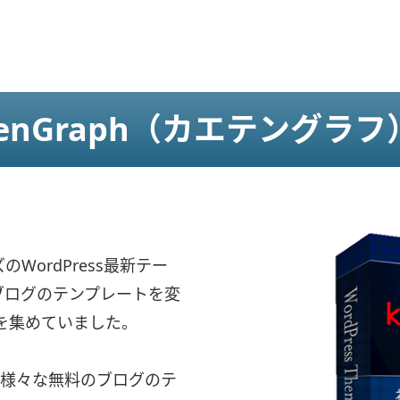
tenGraph（カエテングラ
WordPress最新テー
料ブログのテンプレートを変
を集めていました。
じめ様々な無料のブログのテ