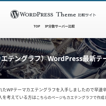
TOP
IP分散サーバー比較
h（カエテングラフ）WordPress最
禁されたWPテーマカエテングラフを入手しましたので早
入を考えている方は
こちらのページもカエテングラフで作成